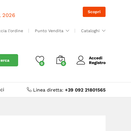
Accedi
Accedi
Scopri
il 2026
ccia l'ordine
Punto Vendita
Cataloghi
Accedi
erca
Registro
0
0
ci
Linea diretta:
+39 092 21801565