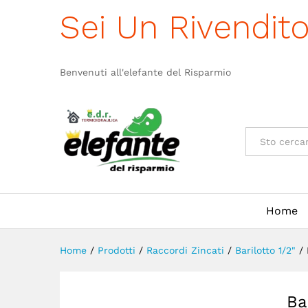
Barilotto Zincato 1/2" MM. 5
Sei Un Rivendit
Descrizione
Benvenuti all'elefante del Risparmio
Categorie
Home
Home
/
Prodotti
/
Raccordi Zincati
/
Barilotto 1/2"
/
Ba