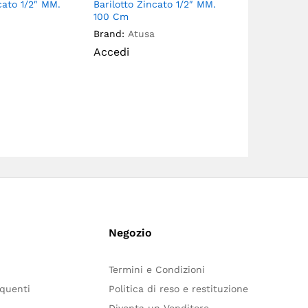
cato 1/2″ MM.
Barilotto Zincato 1/2″ MM.
Barilotto Zi
100 Cm
Accedi
Brand:
Atusa
Accedi
Negozio
Termini e Condizioni
quenti
Politica di reso e restituzione