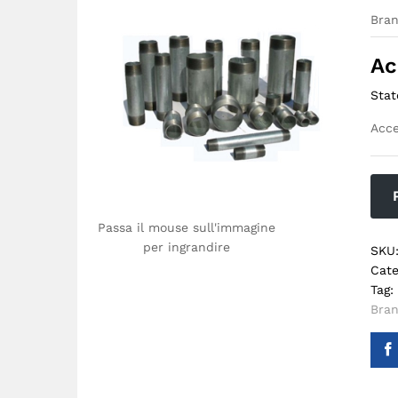
Bra
Ac
Stat
Acce
Passa il mouse sull'immagine
per ingrandire
SKU
Cate
Tag:
Bra