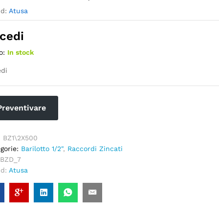
nd:
Atusa
cedi
o:
In stock
di
Preventivare
:
BZ1\2X500
gorie:
Barilotto 1/2"
,
Raccordi Zincati
BZD_7
nd:
Atusa