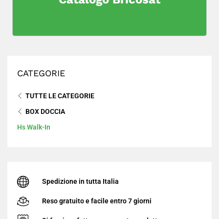
AVVISO CHIUSURA ESTIVA
Dal 14 al 23 Agosto
rimarremo chiusi per ferie
CATEGORIE
TUTTE LE CATEGORIE
BOX DOCCIA
14
23
→
Hs Walk-In
AGOSTO
AGOSTO
Il nostro negozio online resterà
chiuso per ferie
in
queste date. Gli ordini ricevuti durante il periodo
di chiusura verranno elaborati e spediti al nostro
Spedizione in tutta Italia
rientro, a partire dal
24 Agosto
.
Reso gratuito e facile entro 7 giorni
Continua lo Shopping