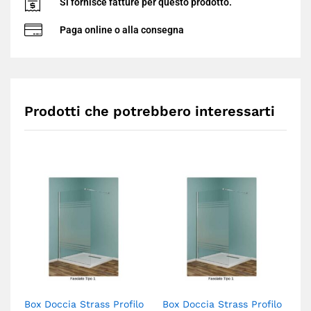
Si fornisce fatture per questo prodotto.
Paga online o alla consegna
Grazie per la comprensione - buone vacanze da EDRCSR!
Prodotti che potrebbero interessarti
Box Doccia Strass Profilo
Box Doccia Strass Profilo
Bo