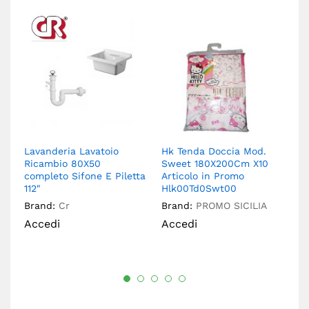
Lavanderia Lavatoio
Hk Tenda Doccia Mod.
Br
Ricambio 80X50
Sweet 180X200Cm X10
Pv
completo Sifone E Piletta
Articolo in Promo
Br
112″
Hlk00Td0Swt00
A
Brand:
Cr
Brand:
PROMO SICILIA
Accedi
Accedi