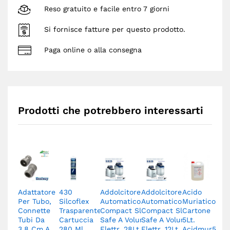
Reso gratuito e facile entro 7 giorni
Si fornisce fatture per questo prodotto.
Paga online o alla consegna
Prodotti che potrebbero interessarti
Adattatore
430
Addolcitore
Addolcitore
Acido
A
Per Tubo,
Silcoflex
Automatico
Automatico
Muriatico
A
Connette
Trasparente
Compact Slim
Compact Slim
Cartone
A
Tubi Da
Cartuccia
Safe A Volume
Safe A Volume
5Lt.
B
3,8 Cm A
280 Ml
Elettr. 28Lt
Elettr. 12Lt
Acidmur5