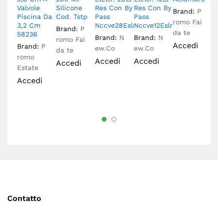
r
Valvole
Silicone
Res Con By
Res Con By
Brand:
P
Piscina Da
Cod. Tstp
Pass
Pass
A
romo Fai
3,2 Cm
Nccve28Eslrbp
Nccve12Eslrbp
Brand:
P
da te
58236
Brand:
N
Brand:
N
romo Fai
Accedi
Brand:
P
ew.Co
ew.Co
da te
romo
Accedi
Accedi
Accedi
Estate
Accedi
Contatto