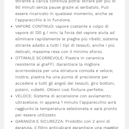
stirante a carica continua potrai stirare per più di
90 minuti senza pause grazie al serbatoio. Può
essere ricaricato in qualsiasi momento, anche se
l’apparecchio è in funzione.
VAPORE CONTINUO: vapore costante e colpo di
vapore di 120 g / min; la forza del vapore aiuta ad
eliminare rapidamente le pieghe più ribelli; sistema
stirante adatto a tutti i tipi di tessuti, anche i più
delicati, massima resa con il minimo sforzo.
OTTIMALE SCORREVOLE: Piastra in ceramica
resistente ai graFFi. Garantisce la migliore
scorrevolezza per una stiratura comoda e veloce;
inoltre, piastra ha una punta di precisione per
accedere a tutti gli angoli dei tessuti, giro bottoni,
polsini, colletti. Ottieni così finiture perfette.
VELOCE: Sistema di accensione con avviamento
ultraveloce; in appena 1 minuto l’apparecchio avrà
raggiunto la temperatura selezionata e sarà pronto
per essere utilizzato
GARANZIA E SICUREZZA: Prodotto con 2 anni di
garanzia, il filtro anticalcare garantisce una maggior