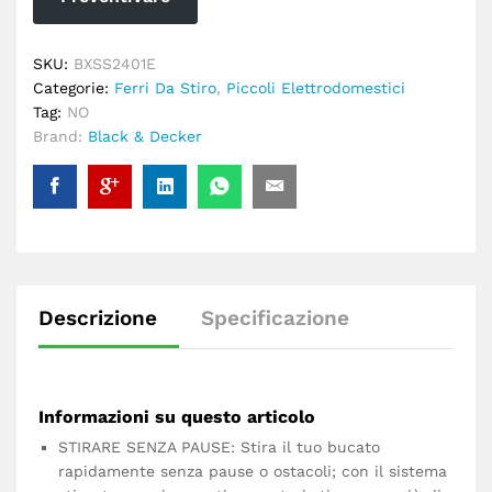
SKU:
BXSS2401E
Categorie:
Ferri Da Stiro
,
Piccoli Elettrodomestici
Tag:
NO
Brand:
Black & Decker
Descrizione
Specificazione
Informazioni su questo articolo
STIRARE SENZA PAUSE: Stira il tuo bucato
rapidamente senza pause o ostacoli; con il sistema