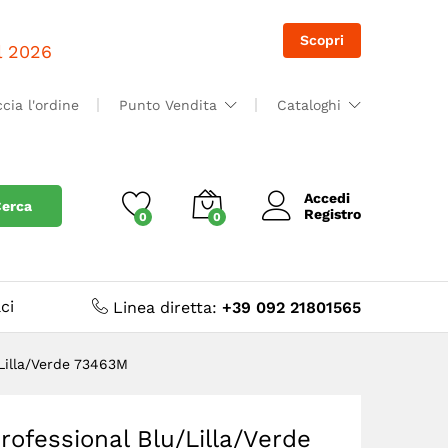
M
Accedi
Scopri
il 2026
ccia l'ordine
Punto Vendita
Cataloghi
Accedi
erca
Registro
0
0
ci
Linea diretta:
+39 092 21801565
/Lilla/Verde 73463M
rofessional Blu/Lilla/Verde