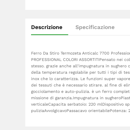
Descrizione
Specificazione
Ferro Da Stiro Termozeta Anticalc 7700 Profess
PROFESSIONAL COLORI ASSORTITIPensato nei colori
stesso. grazie anche all’impugnatura in sughero 
della temperatura regolabile per tutti i tipi di te
inox che lo caratterizza. Le funzioni super vapor
dei tessuti che è necessario stirare. al fine di el
gocciolamento e auto-pulizia. è un ferro completo
missione di garanzia.Impugnatura in sugheroPiast
verticaleCapacita serbatoio: 220 mlDispositivo 
puliziaAvvolgicavoPassacavo orientabilePotenza