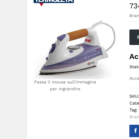
73
Bra
Ac
Stat
Acce
Passa il mouse sull'immagine
per ingrandire
SKU
Cate
Tag:
Bra