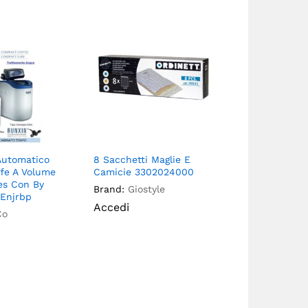
Automatico
8 Sacchetti Maglie E
Acquaspray 
fe A Volume
Camicie 3302024000
Ventilatore
Res Con By
Brand:
Giostyle
Brand:
Prom
2Enjrbp
Accedi
Accedi
Co