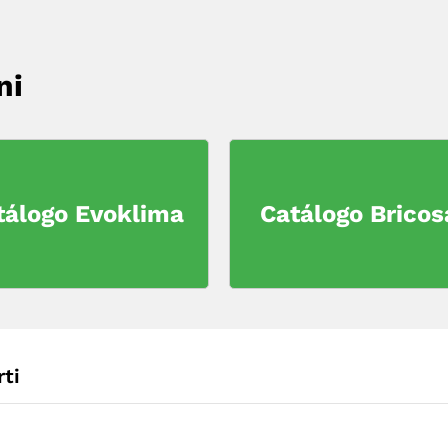
ni
tálogo Evoklima
Catálogo Bricos
ti