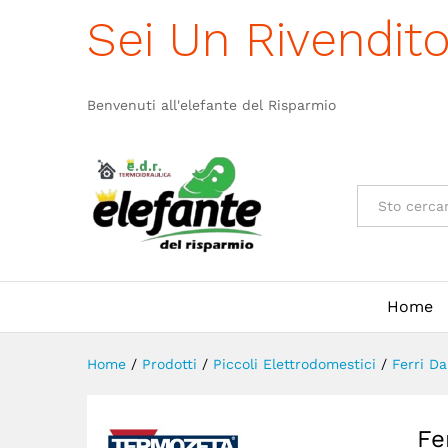
Ferro Da Stiro Termozeta Ant
Sei Un Rivendit
Descrizione
Specificazione
Benvenuti all'elefante del Risparmio
Categorie
Home
Home
/
Prodotti
/
Piccoli Elettrodomestici
/
Ferri Da
Fe