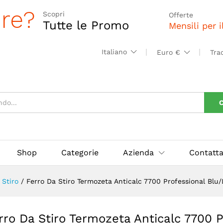
icalc 7700 Professional Blu/Lilla/Verde 73463
ore?
Scopri
Offerte
Tutte le Promo
Mensili per 
Italiano
Euro €
Tra
C
Shop
Categorie
Azienda
Contatta
 Stiro
/
Ferro Da Stiro Termozeta Anticalc 7700 Professional Blu
rro Da Stiro Termozeta Anticalc 7700 P