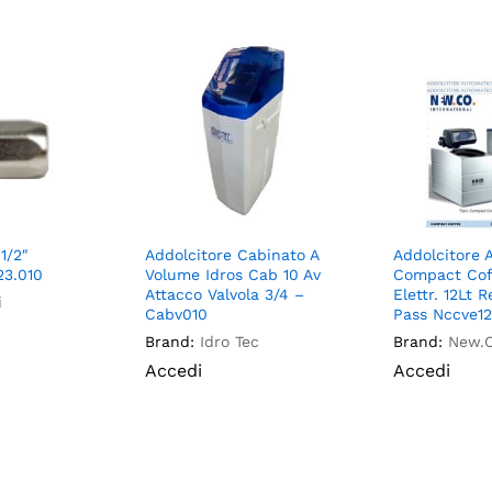
1/2″
Addolcitore Cabinato A
Addolcitore 
23.010
Volume Idros Cab 10 Av
Compact Cof
Attacco Valvola 3/4 –
Elettr. 12Lt 
i
Cabv010
Pass Nccve1
Brand:
Idro Tec
Brand:
New.
Accedi
Accedi