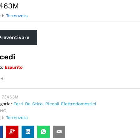
463M
nd:
Termozeta
Preventivare
cedi
o:
Esaurito
di
:
73463M
gorie:
Ferri Da Stiro
,
Piccoli Elettrodomestici
NO
nd:
Termozeta