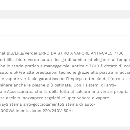
ional Blu/Lilla/VerdeFERRO DA STIRO A VAPORE ANTI-CALC 7700
 lilla. blu e verde ha un design dinamico ed elegante al tempo
che lo rende pratico e maneggevole. Anticalc 7700 è dotato di con
ssuto e oFFre alte prestazioni tecniche grazie alla piastra in accia
e e vapore verticale garantiscono l’impiego ottimale del ferro a s
iminare anche le pieghe più ostinate. Con i sistemi di anti-
 e Accessoriato. che fa della lotta al calcare una vera e propria
ra acciaio inoxVapore regolabileSuper vapore e vapore
spraySistema anti-gocciolamentoSistema di auto-
: 2000WAlimentazione: 220/240V-50Hz