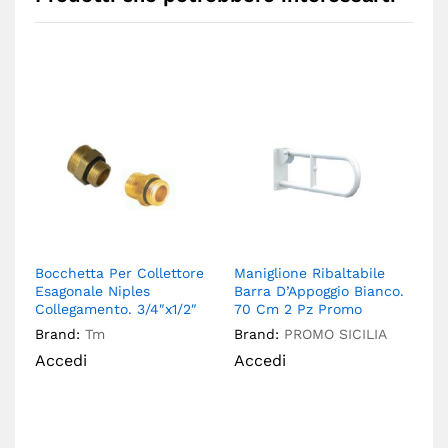
Bocchetta Per Collettore
Maniglione Ribaltabile
Bo
Esagonale Niples
Barra D’Appoggio Bianco.
Do
Collegamento. 3/4″x1/2″
70 Cm 2 Pz Promo
So
Brand:
Tm
Brand:
PROMO SICILIA
Br
Ri
Accedi
Accedi
A