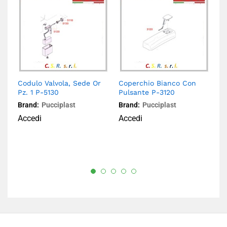
Codulo Valvola, Sede Or
Coperchio Bianco Con
C
Pz. 1 P-5130
Pulsante P-3120
B
Brand:
Pucciplast
Brand:
Pucciplast
Br
Accedi
Accedi
A