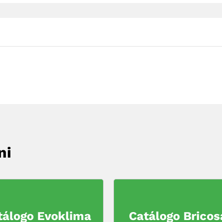
ni
tálogo Evoklima
Catálogo Bricos