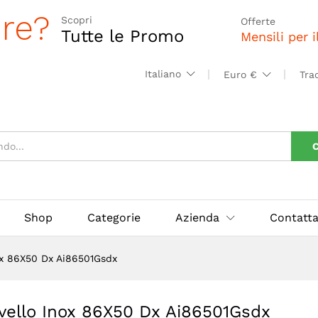
01Gsdx
ore?
Scopri
Offerte
Tutte le Promo
Mensili per 
Italiano
Euro €
Tra
C
Shop
Categorie
Azienda
Contatta
ox 86X50 Dx Ai86501Gsdx
vello Inox 86X50 Dx Ai86501Gsdx