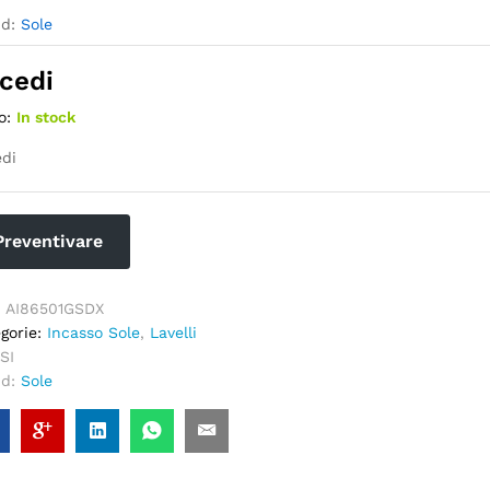
nd:
Sole
cedi
o:
In stock
di
Preventivare
:
AI86501GSDX
gorie:
Incasso Sole
,
Lavelli
SI
nd:
Sole