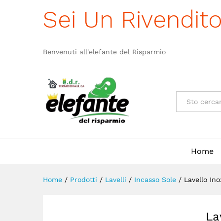
Lavello Inox 86X50 Dx Ai865
Sei Un Rivendit
Descrizione
Specificazione
Benvenuti all'elefante del Risparmio
Categorie
Home
Home
/
Prodotti
/
Lavelli
/
Incasso Sole
/
Lavello In
La