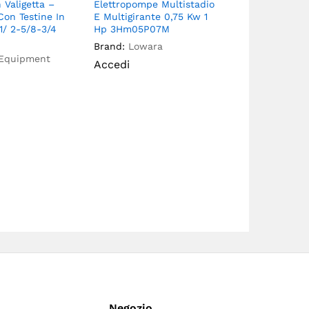
n Valigetta –
Elettropompe Multistadio
Elettropomp
Con Testine In
E Multigirante 0,75 Kw 1
Acque Sporc
-1/ 2-5/8-3/4
Hp 3Hm05P07M
0,55 Kw 0,7
Brand:
Lowara
Brand:
Lowa
 Equipment
Accedi
Accedi
Negozio