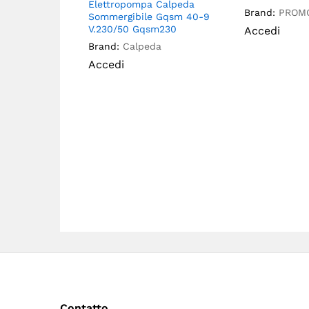
Elettropompa Calpeda
Brand:
PROMO
Sommergibile Gqsm 40-9
V.230/50 Gqsm230
Accedi
Brand:
Calpeda
Accedi
Contatto