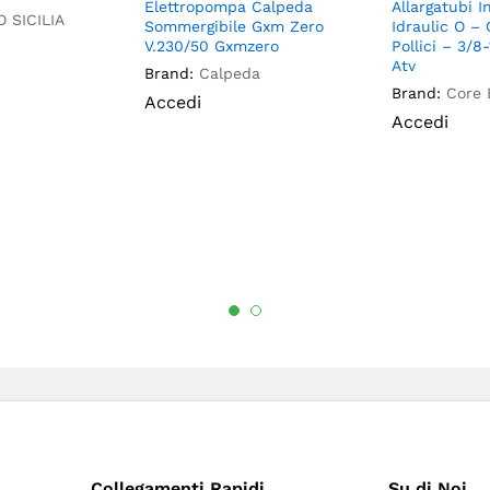
Elettropompa Calpeda
Allargatubi I
 SICILIA
Sommergibile Gxm Zero
Idraulic O – 
V.230/50 Gxmzero
Pollici – 3/8
Atv
Brand:
Calpeda
Brand:
Core
Accedi
Accedi
Collegamenti Rapidi
Su di Noi