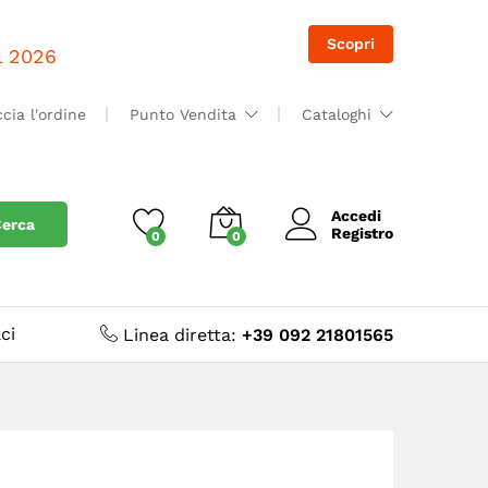
Accedi
Accedi
Scopri
il 2026
ccia l'ordine
Punto Vendita
Cataloghi
Accedi
erca
Registro
0
0
ci
Linea diretta:
+39 092 21801565