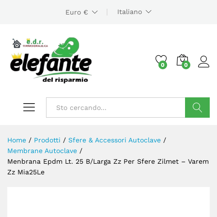
Italiano
Euro €
0
0
Cerca
Home
/
Prodotti
/
Sfere & Accessori Autoclave
/
Membrane Autoclave
/
Menbrana Epdm Lt. 25 B/Larga Zz Per Sfere Zilmet – Varem
Zz Mia25Le