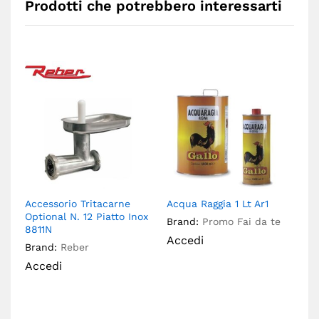
Prodotti che potrebbero interessarti
Accessorio Tritacarne
Acqua Raggia 1 Lt Ar1
Ac
Optional N. 12 Piatto Inox
Op
Brand:
Promo Fai da te
8811N
Br
Accedi
Brand:
Reber
A
Accedi