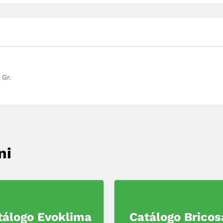
 Gr.
ni
tálogo Evoklima
Catálogo Bricos