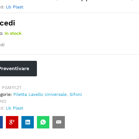
nd:
Lb Plast
cedi
o:
In stock
di
Preventivare
:
PGM11\2T
gorie:
Piletta Lavello Universale
,
Sifoni
NO
nd:
Lb Plast