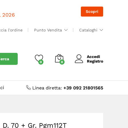
Accedi
Accedi
Scopri
il 2026
ccia l'ordine
Punto Vendita
Cataloghi
Accedi
erca
Registro
0
0
ci
Linea diretta:
+39 092 21801565
8 D. 70 + Gr. Pgm112T