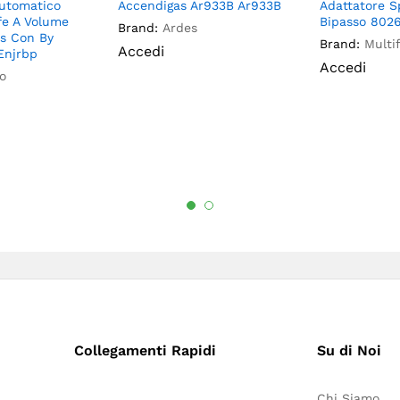
Automatico
Accendigas Ar933B Ar933B
Adattatore S
e A Volume
Bipasso 802
Brand:
Ardes
es Con By
Brand:
Multi
Accedi
Enjrbp
Accedi
o
Collegamenti Rapidi
Su di Noi
Chi Siamo