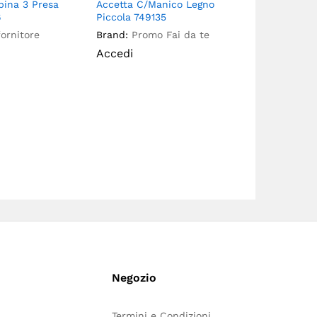
pina 3 Presa
Accetta C/Manico Legno
Addolcitore
6
Piccola 749135
Compact Sli
Volume Elett
fornitore
Brand:
Promo Fai da te
Con By Pass
Accedi
Nccve28Esl
Brand:
New.
Accedi
Negozio
Termini e Condizioni