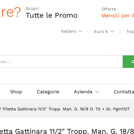
 Man. G. 18/8 D. 70 + Gr. Pgm112T
ore?
Scopri
Offerte
Tutte le Promo
Mensili per 
Italiano
Euro €
Tra
C
Shop
Categorie
Azienda
Contatta
/
Piletta Gattinara 11/2″ Tropp. Man. G. 18/8 D. 70 + Gr. Pgm112T
letta Gattinara 11/2″ Tropp. Man. G. 18/