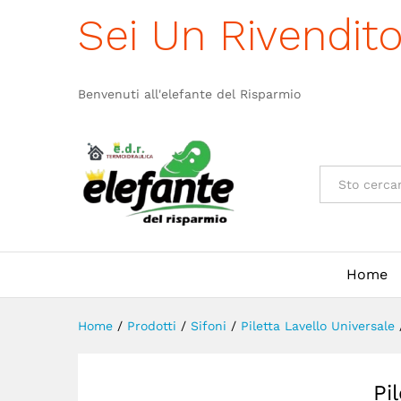
Piletta Gattinara 11/2" Tropp.
Sei Un Rivendit
Descrizione
Specificazione
Benvenuti all'elefante del Risparmio
Categorie
Home
Home
/
Prodotti
/
Sifoni
/
Piletta Lavello Universale
Pi