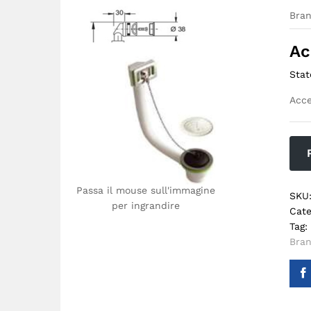
Bra
Ac
Stat
Acce
Passa il mouse sull'immagine
SKU
per ingrandire
Cate
Tag:
Bra