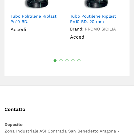
Tubo Politilene Riplast
Tubo Politilene Riplast
Tu
Pn10 BD.
Pn10 BD. 20 mm
P
Accedi
Brand:
PROMO SICILIA
Br
Accedi
A
Contatto
Deposito
Zona Industriale ASI Contrada San Benedetto Aragona -