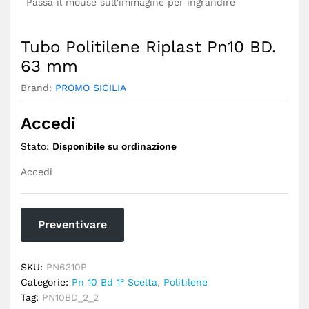
Passa il mouse sull'immagine per ingrandire
Tubo Politilene Riplast Pn10 BD.
63 mm
Brand:
PROMO SICILIA
Accedi
Stato:
Disponibile su ordinazione
Accedi
Preventivare
SKU:
PN6310P
Categorie:
Pn 10 Bd 1° Scelta
,
Politilene
Tag:
PN10BD_2_2