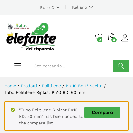
Italiano
Euro €
0
0
Cerca
Home
/
Prodotti
/
Politilene
/
Pn 10 Bd 1° Scelta
/
Tubo Politilene Riplast Pn10 BD. 63 mm
“Tubo Politilene Riplast Pn10
Compare
BD. 50 mm” has been added to
the compare list