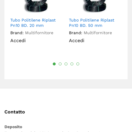
Tubo Politilene Riplast
Tubo Politilene Riplast
Tu
Pn10 BD. 20 mm
Pn10 BD. 50 mm
P
Brand:
Multifornitore
Brand:
Multifornitore
Br
Accedi
Accedi
A
Contatto
Deposito