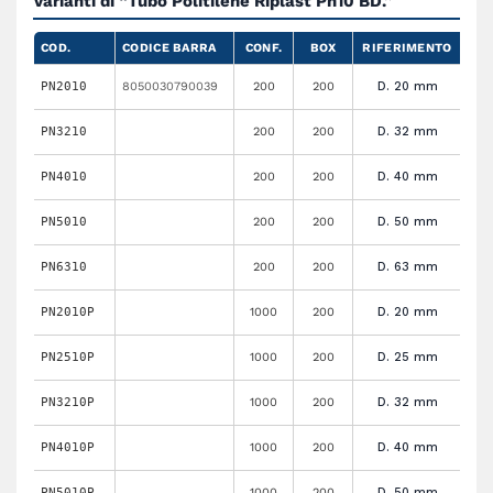
Varianti di “Tubo Politilene Riplast Pn10 BD.”
COD.
CODICE BARRA
CONF.
BOX
RIFERIMENTO
PN2010
8050030790039
200
200
D. 20 mm
PN3210
200
200
D. 32 mm
PN4010
200
200
D. 40 mm
PN5010
200
200
D. 50 mm
PN6310
200
200
D. 63 mm
PN2010P
1000
200
D. 20 mm
PN2510P
1000
200
D. 25 mm
PN3210P
1000
200
D. 32 mm
PN4010P
1000
200
D. 40 mm
PN5010P
1000
200
D. 50 mm