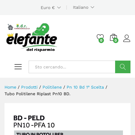
Italiano
Euro €
0
0
Cerca
Home
/
Prodotti
/
Politilene
/
Pn 10 Bd 1° Scelta
/
Tubo Politilene Riplast Pn10 BD.