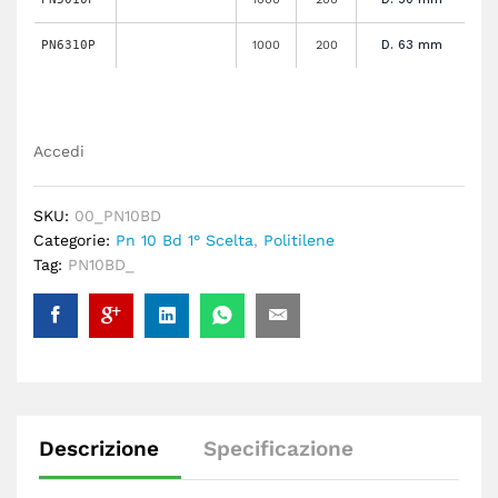
PN6310P
1000
200
D. 63 mm
Accedi
SKU:
00_PN10BD
Categorie:
Pn 10 Bd 1° Scelta
,
Politilene
Tag:
PN10BD_
Descrizione
Specificazione