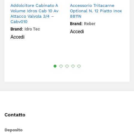
Addolcitore Cabinato A
Accessorio Tritacarne
Ad
Volume Idros Cab 10 Av
Optional N. 12 Piatto Inox
Si
Attacco Valvola 3/4 –
8811N
6
Cabv010
Brand:
Reber
Br
Brand:
Idro Tec
Accedi
A
Accedi
Contatto
Deposito