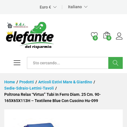
Italiano
Euro €
0
0
Cerca
Home
/
Prodotti
/
Articoli Estivi Mare & Giardino
/
Sedie-Sdraio-Lettini-Tavoli
/
Poltrona Relax “Virtus” Tubi In Ferro Diam. 25 Cm. 90-
165X65X113H – Textilene Blue Con Cuscino Hu-099