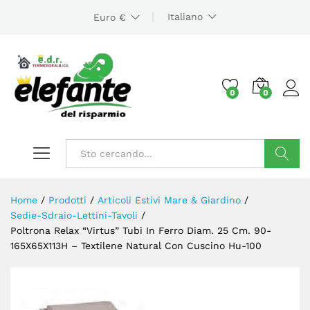
Italiano
Euro €
0
0
Cerca
Home
/
Prodotti
/
Articoli Estivi Mare & Giardino
/
Sedie-Sdraio-Lettini-Tavoli
/
Poltrona Relax “Virtus” Tubi In Ferro Diam. 25 Cm. 90-
165X65X113H – Textilene Natural Con Cuscino Hu-100