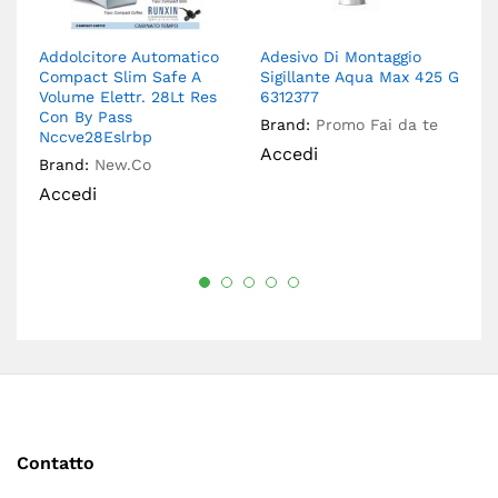
Addolcitore Automatico
Adesivo Di Montaggio
A
Compact Slim Safe A
Sigillante Aqua Max 425 G
Pi
Volume Elettr. 28Lt Res
6312377
Br
Con By Pass
Brand:
Promo Fai da te
A
Nccve28Eslrbp
Accedi
Brand:
New.Co
Accedi
Contatto