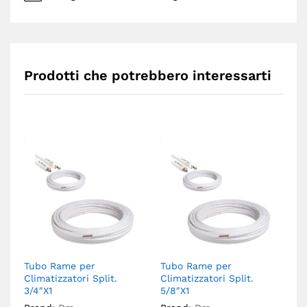
Prodotti che potrebbero interessarti
Tubo Rame per
Tubo Rame per
T
Climatizzatori Split.
Climatizzatori Split.
Cl
3/4″X1
5/8″X1
1/