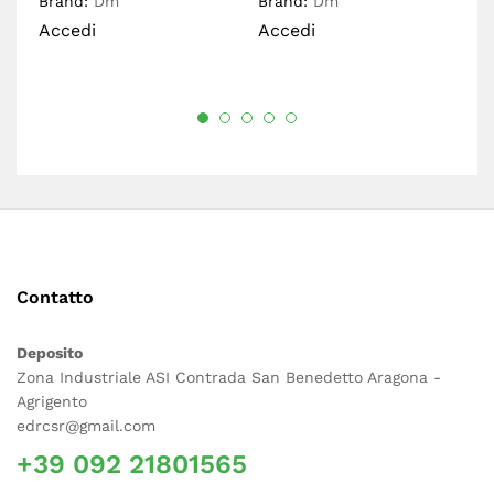
Brand:
Dm
Brand:
Dm
Br
Accedi
Accedi
A
Contatto
Deposito
Zona Industriale ASI Contrada San Benedetto Aragona -
Agrigento
edrcsr@gmail.com
+39 092 21801565