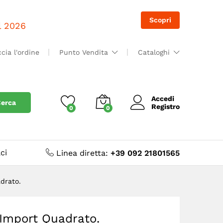
Accedi
Accedi
Scopri
il 2026
ccia l'ordine
Punto Vendita
Cataloghi
Accedi
erca
Registro
0
0
ci
Linea diretta:
+39 092 21801565
drato.
 Import Quadrato.