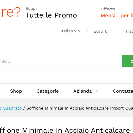
 Anticalcare Import Quadrato.
ore?
Scopri
Offerte
Tutte le Promo
Mensili per 
Italiano
Euro €
Tra
C
Shop
Categorie
Azienda
Contatta
rt Quadrato
/
Soffione Minimale In Acciaio Anticalcare Import Qua
ffione Minimale In Acciaio Anticalcare