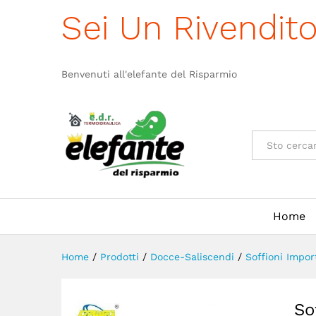
Soffione Minimale In Acciaio
Sei Un Rivendit
Descrizione
Benvenuti all'elefante del Risparmio
Categorie
Home
Home
/
Prodotti
/
Docce-Saliscendi
/
Soffioni Impo
So