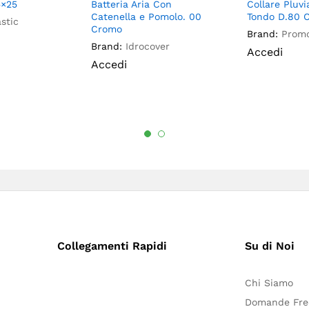
5×25
Batteria Aria Con
Collare Pluv
Catenella e Pomolo. 00
Tondo D.80 
astic
Cromo
Brand:
Promo
Brand:
Idrocover
Accedi
Accedi
Collegamenti Rapidi
Su di Noi
Chi Siamo
Domande Fre