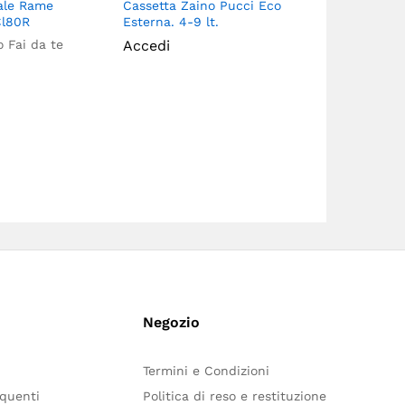
iale Rame
Cassetta Zaino Pucci Eco
Angolo Este
Cl80R
Esterna. 4-9 lt.
Split. 60X45
 Fai da te
Accedi
Brand:
Artip
Accedi
Negozio
Termini e Condizioni
quenti
Politica di reso e restituzione