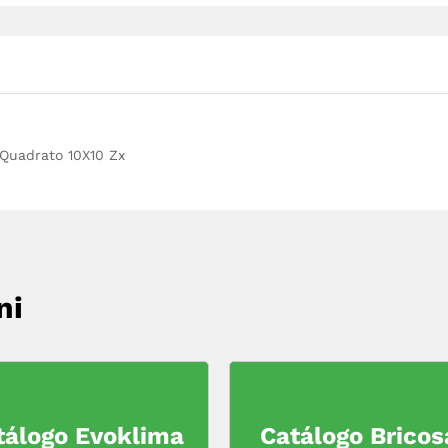
 Quadrato 10X10 Zx
ni
tálogo Evoklima
Catálogo Bricos