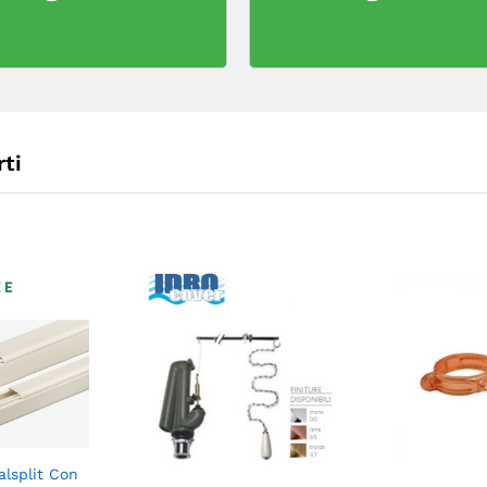
ti
lsplit Con