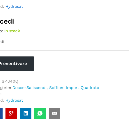
nd:
Hydrosat
cedi
o:
In stock
di
Preventivare
:
S-1040Q
gorie:
Docce-Saliscendi
,
Soffioni Import Quadrato
1
nd:
Hydrosat