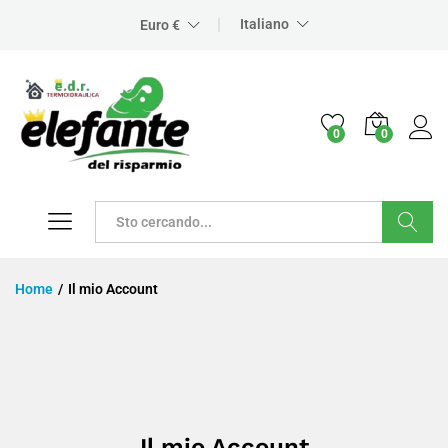
Italiano
Euro €
0
0
Cerca
Home
/
Il mio Account
Il mio Account