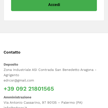
Ragione Sociale
*
Accedi
Partita IVA
*
Telefono
*
Contatto
Deposito
I vostri dati personali saranno utilizzati per supportare
Zona Industriale ASI Contrada San Benedetto Aragona -
la vostra esperienza su questo sito web, per gestire
Agrigento
l'accesso al vostro account e per altri scopi descritti
edrcsr@gmail.com
nella nostra
privacy policy
.
+39 092 21801565
Amministrazione
Registro
Via Antonio Cassarino, 97 90135 – Palermo (PA)
info@edrcsr.it