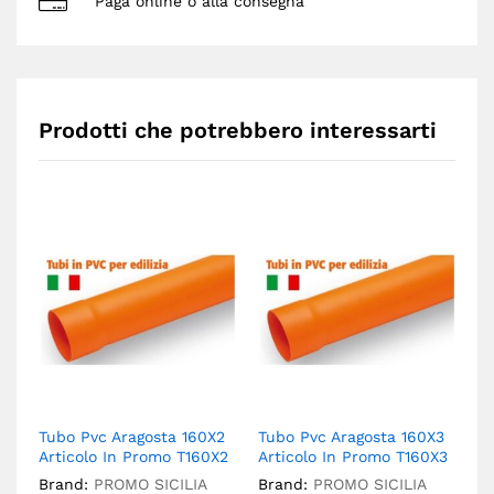
Paga online o alla consegna
Prodotti che potrebbero interessarti
Tubo Pvc Aragosta 160X2
Tubo Pvc Aragosta 160X3
Tu
Articolo In Promo T160X2
Articolo In Promo T160X3
T1
Brand:
PROMO SICILIA
Brand:
PROMO SICILIA
Br