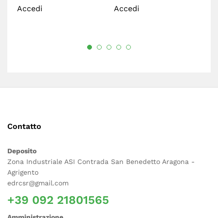
Accedi
Accedi
A
Contatto
Deposito
Zona Industriale ASI Contrada San Benedetto Aragona -
Agrigento
edrcsr@gmail.com
+39 092 21801565
Amministrazione