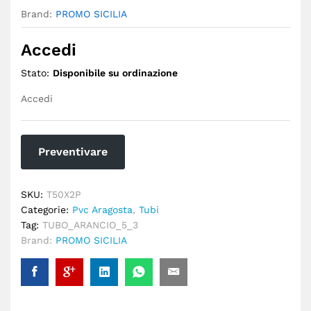
Brand:
PROMO SICILIA
Accedi
Stato:
Disponibile su ordinazione
Accedi
Preventivare
SKU:
T50X2P
Categorie:
Pvc Aragosta
,
Tubi
Tag:
TUBO_ARANCIO_5_3
Brand:
PROMO SICILIA