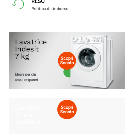
RESO
Politica di rimborso
Lavatrice
Indesit
7 kg
Scopri
Sconto
Ideale per chi
ama i resparmi
Caldaie
Scopri
Sconto
Murali
Vaillant