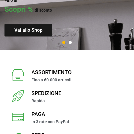
Fino al
Fino al
Scopri %
Scopri %
di sconto
di sconto
Vai allo Shop
Acquista Ora
ASSORTIMENTO
Fino a 60.000 articoli
SPEDIZIONE
Rapida
PAGA
In 3 rate con PayPal