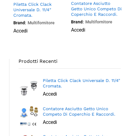
Contatore Asciutto
 In
Piletta Click Clack
Con
Getto Unico Competo Di
Con
Universale D. 11/4″
Get
Coperchio E Raccordi.
mm
Cromata.
Cop
Acq
Brand:
Multifornitore
Brand:
Multifornitore
Bra
Accedi
Accedi
Acc
Prodotti Recenti
Piletta Click Clack Universale D. 11/4"
Cromata.
Accedi
Contatore Asciutto Getto Unico
Competo Di Coperchio E Raccordi.
Accedi