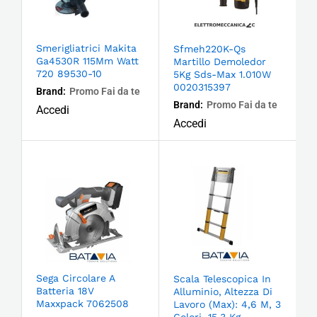
Smerigliatrici Makita
Sfmeh220K-Qs
Ga4530R 115Mm Watt
Martillo Demoledor
720 89530-10
5Kg Sds-Max 1.010W
0020315397
Brand:
Promo Fai da te
Brand:
Promo Fai da te
Accedi
Accedi
Sega Circolare A
Scala Telescopica In
Batteria 18V
Alluminio, Altezza Di
Maxxpack 7062508
Lavoro (Max): 4,6 M, 3
Colori, 15,3 Kg