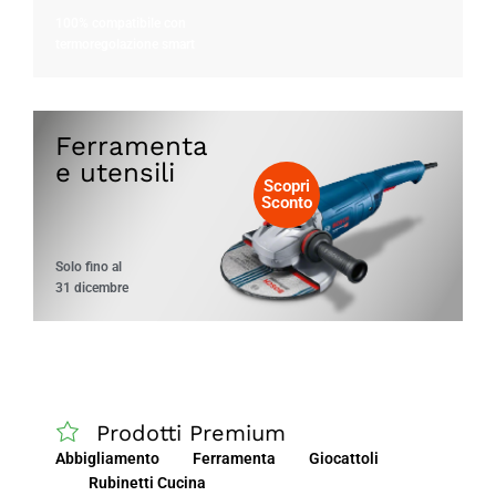
100% compatibile con
termoregolazione smart
Ferramenta
e utensili
Scopri
Sconto
Solo fino al
31 dicembre
Prodotti Premium
Abbigliamento
Ferramenta
Giocattoli
Rubinetti Cucina