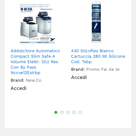
Addolcitore Automatico
430 Silcoflex Bianco
Ac
Compact Slim Safe A
Cartuccia 280 Ml Silicone
Op
Volume Elettr. 12Lt Res
Cod. Tsbp
8
Con By Pass
Brand:
Promo Fai da te
Br
Nccve12Eslrbp
Accedi
A
Brand:
New.Co
Accedi