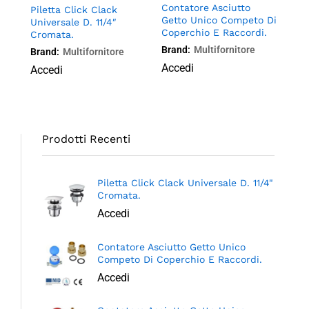
Contatore Asciutto
 In
Piletta Click Clack
Con
Getto Unico Competo Di
Con
Universale D. 11/4″
Get
Coperchio E Raccordi.
mm
Cromata.
Cop
Acq
Brand:
Multifornitore
Brand:
Multifornitore
Bra
Accedi
Accedi
Acc
Prodotti Recenti
Piletta Click Clack Universale D. 11/4"
Cromata.
Accedi
Contatore Asciutto Getto Unico
Competo Di Coperchio E Raccordi.
Accedi