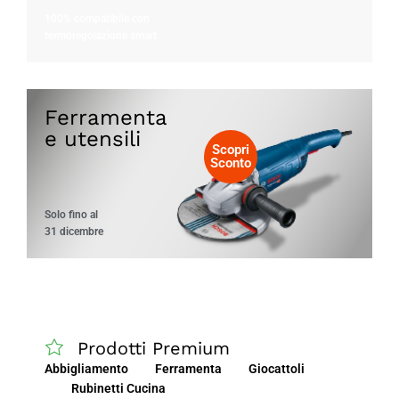
100% compatibile con
termoregolazione smart
Ferramenta
e utensili
Scopri
Sconto
Solo fino al
31 dicembre
Prodotti Premium
Abbigliamento
Ferramenta
Giocattoli
Rubinetti Cucina