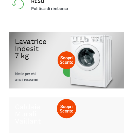
RESO
Politica di rimborso
Lavatrice
Indesit
7 kg
Scopri
Sconto
Ideale per chi
ama i resparmi
Caldaie
Scopri
Sconto
Murali
Vaillant