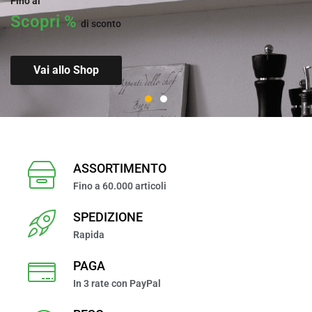
Fino al
Fino al
Scopri %
Scopri %
di sconto
di sconto
Vai allo Shop
Acquista Ora
ASSORTIMENTO
Fino a 60.000 articoli
SPEDIZIONE
Rapida
PAGA
In 3 rate con PayPal