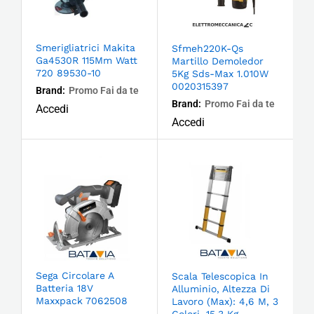
Smerigliatrici Makita
Sfmeh220K-Qs
Ga4530R 115Mm Watt
Martillo Demoledor
720 89530-10
5Kg Sds-Max 1.010W
0020315397
Brand:
Promo Fai da te
Brand:
Promo Fai da te
Accedi
Accedi
Sega Circolare A
Scala Telescopica In
Batteria 18V
Alluminio, Altezza Di
Maxxpack 7062508
Lavoro (Max): 4,6 M, 3
Colori, 15,3 Kg