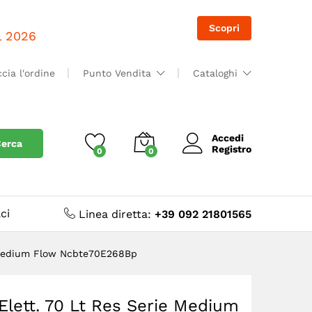
Accedi
Accedi
Scopri
il 2026
ccia l'ordine
Punto Vendita
Cataloghi
Accedi
erca
Registro
0
0
ci
Linea diretta:
+39 092 21801565
e Medium Flow Ncbte70E268Bp
lett. 70 Lt Res Serie Medium