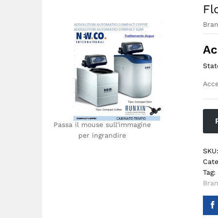
Fl
Bra
Ac
Stat
Acce
Passa il mouse sull'immagine
per ingrandire
SKU
Cate
Tag:
Bra