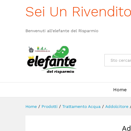
Ncbte70E268Bp
Sei Un Rivendit
Descrizione
Benvenuti all'elefante del Risparmio
Categorie
Home
Home
/
Prodotti
/
Trattamento Acqua
/
Addolcitore
Ad