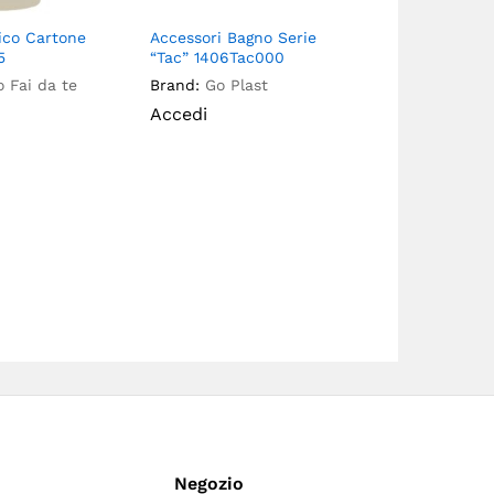
ico Cartone
Accessori Bagno Serie
Addolcitore
5
“Tac” 1406Tac000
Compact Sli
Volume Elett
 Fai da te
Brand:
Go Plast
Con By Pass
Accedi
Nccve12Eslr
Brand:
New.
Accedi
Negozio