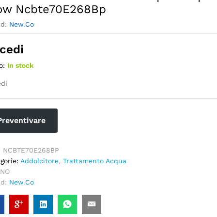
ow Ncbte70E268Bp
nd:
New.Co
cedi
o:
In stock
di
Preventivare
:
NCBTE70E268BP
gorie:
Addolcitore
,
Trattamento Acqua
NO
nd:
New.Co