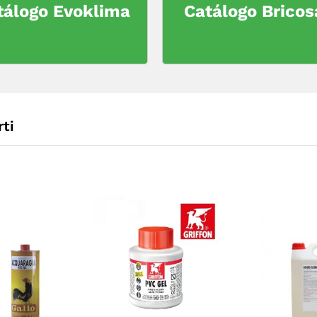
tálogo Evoklima
Catálogo Bricos
ti