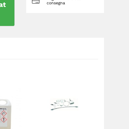
at
consegna