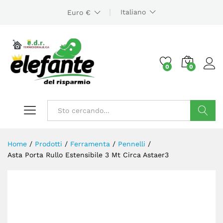
Italiano
Euro €
0
0
Cerca
Home
/
Prodotti
/
Ferramenta
/
Pennelli
/
Asta Porta Rullo Estensibile 3 Mt Circa Astaer3