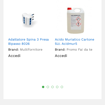
Adattatore Spina 3 Presa
Acido Muriatico Cartone
43
Bipasso 8026
5Lt. Acidmur5
Ca
C
Brand:
Multifornitore
Brand:
Promo Fai da te
Br
Accedi
Accedi
A