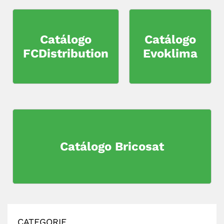
Catálogo
Catálogo
FCDistribution
Evoklima
AVVISO CHIUSURA ESTIVA
Dal 14 al 23 Agosto
rimarremo chiusi per ferie
Catálogo Bricosat
14
23
→
AGOSTO
AGOSTO
CATEGORIE