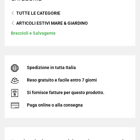
Il nostro negozio online resterà
chiuso per ferie
in
TUTTE LE CATEGORIE
queste date. Gli ordini ricevuti durante il periodo
di chiusura verranno elaborati e spediti al nostro
ARTICOLI ESTIVI MARE & GIARDINO
rientro, a partire dal
24 Agosto
.
Braccioli e Salvagente
Continua lo Shopping
Grazie per la comprensione - buone vacanze da EDRCSR!
Spedizione in tutta Italia
Reso gratuito e facile entro 7 giorni
Si fornisce fatture per questo prodotto.
Paga online o alla consegna