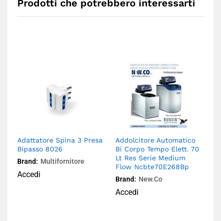
Prodotti che potrebbero interessarti
Adattatore Spina 3 Presa
Addolcitore Automatico
8 
Bipasso 8026
Bi Corpo Tempo Elett. 70
C
Lt Res Serie Medium
Brand:
Multifornitore
Br
Flow Ncbte70E268Bp
Accedi
A
Brand:
New.Co
Accedi