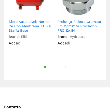
Sfera Autoclaveb Norme
Prolunga Ridotta Cromata
Br
Ce Con Menbrana. Lt. 24
Fm 11/2″X11/4 Prochdhb
Ar
Staffa Base
PRC112x114
Br
Brand:
Elbi
Brand:
Hydrosat
A
Accedi
Accedi
Contatto