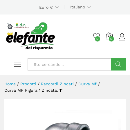
Italiano
Euro €
0
0
Cerca
Home
/
Prodotti
/
Raccordi Zincati
/
Curva Mf
/
Curva MF Figura 1 Zincata. 1″