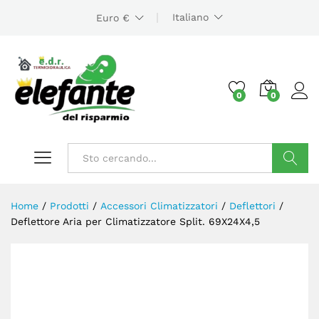
Italiano
Euro €
0
0
Cerca
Home
/
Prodotti
/
Accessori Climatizzatori
/
Deflettori
/
Deflettore Aria per Climatizzatore Split. 69X24X4,5