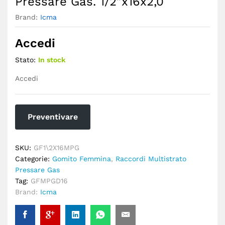
Pressare Gas. 1/2″x16x2,0
Brand:
Icma
Accedi
Stato:
In stock
Accedi
Preventivare
SKU:
GF1\2X16MPG
Categorie:
Gomito Femmina
,
Raccordi Multistrato
Pressare Gas
Tag:
GFMPGD16
Brand:
Icma