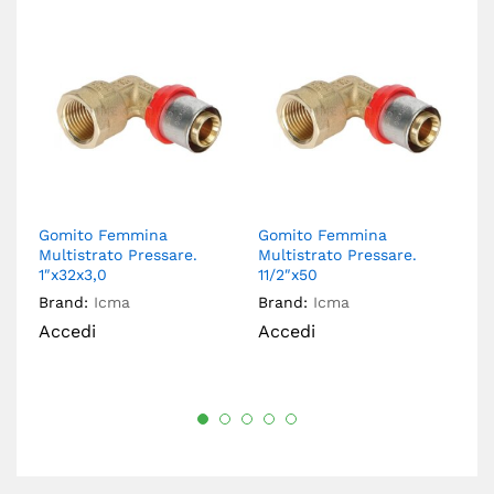
Gomito Femmina
Gomito Femmina
G
Multistrato Pressare.
Multistrato Pressare.
Mu
1″x32x3,0
11/2″x50
3/
Brand:
Icma
Brand:
Icma
Br
Accedi
Accedi
A