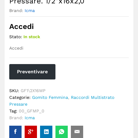
Pressare. 1/2″x16x2,0
Brand:
Icma
Accedi
Stato:
In stock
Accedi
Preventivare
SKU:
GF1\2X16MP
Categorie:
Gomito Femmina
,
Raccordi Multistrato
Pressare
Tag:
00_GFMP_0
Brand:
Icma