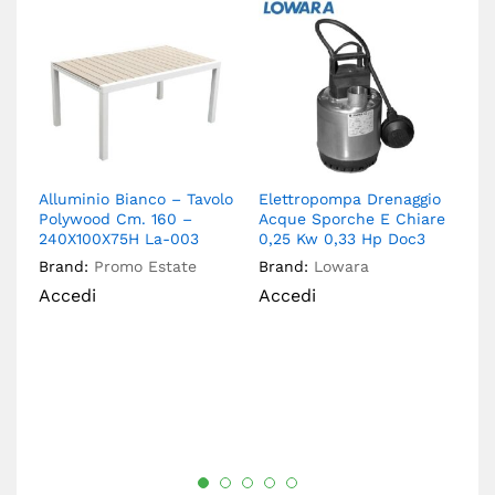
Alluminio Bianco – Tavolo
Elettropompa Drenaggio
El
Polywood Cm. 160 –
Acque Sporche E Chiare
E 
240X100X75H La-003
0,25 Kw 0,33 Hp Doc3
0
Brand:
Promo Estate
Brand:
Lowara
Br
Accedi
Accedi
A