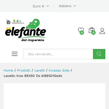
Italiano
Euro €
0
0
Cerca
Home
/
Prodotti
/
Lavelli
/
Incasso Sole
/
Lavello Inox 86X50 Dx Ai86501Gsdx