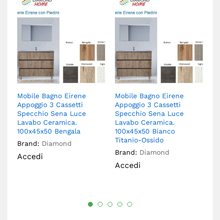
Mobile Bagno Eirene
Mobile Bagno Eirene
Mo
Appoggio 3 Cassetti
Appoggio 3 Cassetti
Ap
Specchio Sena Luce
Specchio Sena Luce
S
Lavabo Ceramica.
Lavabo Ceramica.
C
100x45x50 Bengala
100x45x50 Bianco
Br
Titanio-Ossido
Brand:
Diamond
A
Brand:
Diamond
Accedi
Accedi