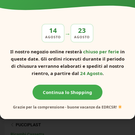
14
23
→
AGOSTO
AGOSTO
Il nostro negozio online resterà
chiuso per ferie
in
Catálogo Bricosat
queste date. Gli ordini ricevuti durante il periodo
di chiusura verranno elaborati e spediti al nostro
rientro, a partire dal
24 Agosto
.
Continua lo Shopping
CATEGORIE
Grazie per la comprensione - buone vacanze da EDRCSR!
TUTTE LE CATEGORIE
PUCCIPLAST
Ricambi Cassetta