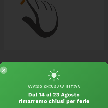
Scarica i nostri Catalistini
AVVISO CHIUSURA ESTIVA
Dal 14 al 23 Agosto
Catálogo
Catálogo
rimarremo chiusi per ferie
FCDistribution
Evoklima