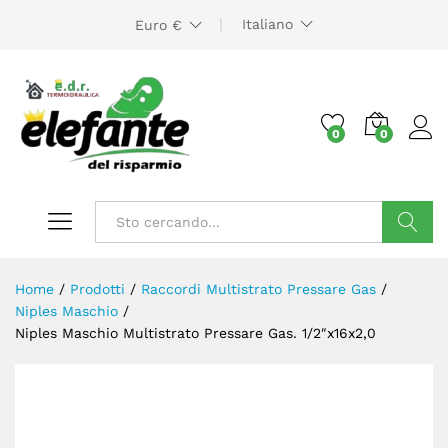
Italiano
Euro €
0
0
Cerca
Home
/
Prodotti
/
Raccordi Multistrato Pressare Gas
/
Niples Maschio
/
Niples Maschio Multistrato Pressare Gas. 1/2″x16x2,0