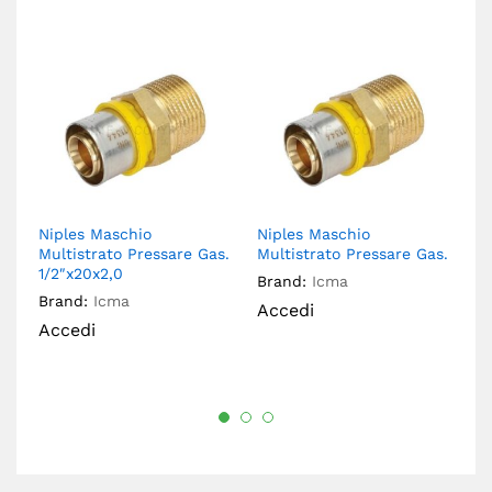
Niples Maschio
Niples Maschio
Ni
Multistrato Pressare Gas.
Multistrato Pressare Gas.
Mu
1/2″x20x2,0
3/
Brand:
Icma
Brand:
Icma
Br
Accedi
Accedi
A