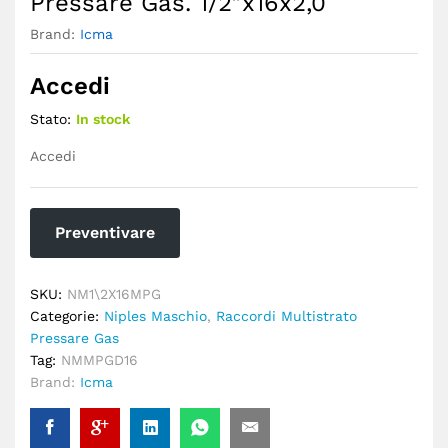
Pressare Gas. 1/2″x16x2,0
Brand:
Icma
Accedi
Stato:
In stock
Accedi
Preventivare
SKU:
NM1\2X16MPG
Categorie:
Niples Maschio
,
Raccordi Multistrato
Pressare Gas
Tag:
NMMPGD16
Brand:
Icma