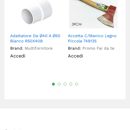
Adattatore Da Ø40 A Ø50
Accetta C/Manico Legno
Ad
Bianco R50X40B
Piccola 749135
63
Brand:
Multifornitore
Brand:
Promo Fai da te
Br
Accedi
Accedi
A