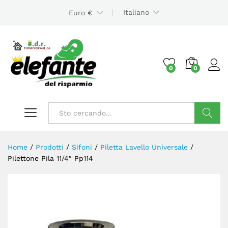
Italiano
Euro €
0
0
Cerca
Home
/
Prodotti
/
Sifoni
/
Piletta Lavello Universale
/
Pilettone Pila 11/4″ Pp114