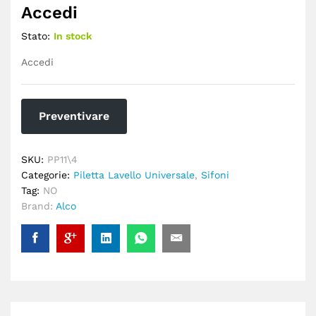
Accedi
Stato:
In stock
Accedi
Preventivare
SKU:
PP11\4
Categorie:
Piletta Lavello Universale
,
Sifoni
Tag:
NO
Brand:
Alco