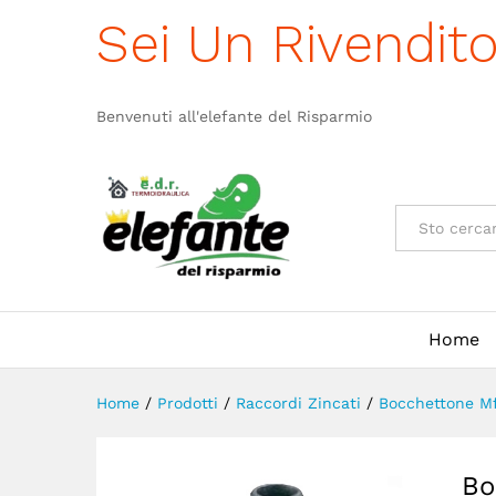
Bocchettone Zincato MF Figur
Sei Un Rivendit
Descrizione
Benvenuti all'elefante del Risparmio
Categorie
Home
Home
/
Prodotti
/
Raccordi Zincati
/
Bocchettone M
Bo