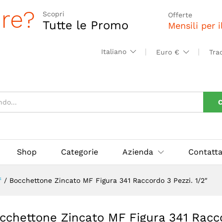
a 341 Raccordo 3 Pezzi. 1/2"
ore?
Scopri
Offerte
Tutte le Promo
Mensili per 
Italiano
Euro €
Tra
C
Shop
Categorie
Azienda
Contatta
f
/
Bocchettone Zincato MF Figura 341 Raccordo 3 Pezzi. 1/2″
cchettone Zincato MF Figura 341 Racco