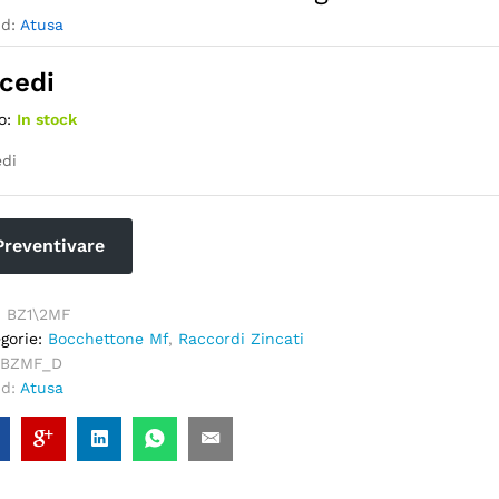
nd:
Atusa
cedi
o:
In stock
di
Preventivare
:
BZ1\2MF
gorie:
Bocchettone Mf
,
Raccordi Zincati
BZMF_D
nd:
Atusa