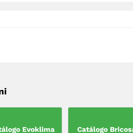
ni
tálogo Evoklima
Catálogo Bricos