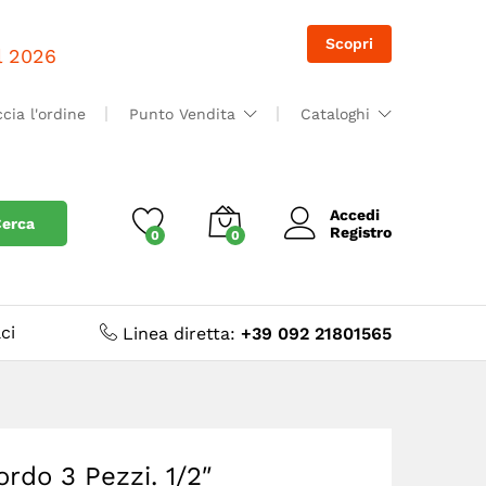
Accedi
Accedi
Scopri
il 2026
ccia l'ordine
Punto Vendita
Cataloghi
Accedi
erca
Registro
0
0
ci
Linea diretta:
+39 092 21801565
rdo 3 Pezzi. 1/2″