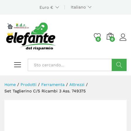
Italiano
Euro €
0
0
Cerca
Home
/
Prodotti
/
Ferramenta
/
Attrezzi
/
Set Taglierino C/5 Ricambi 3 Ass. 749375