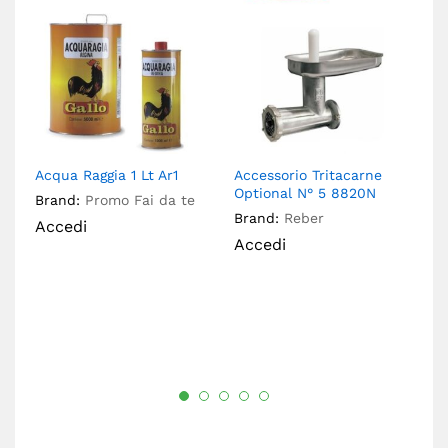
Acqua Raggia 1 Lt Ar1
Accessorio Tritacarne
Ac
Optional N° 5 8820N
5L
Brand:
Promo Fai da te
Brand:
Reber
Br
Accedi
Accedi
A