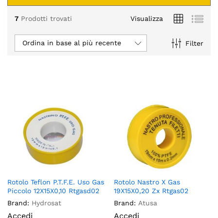
7
Prodotti trovati
Visualizza
Ordina in base al più recente
Filter
Rotolo Teflon P.T.F.E. Uso Gas
Rotolo Nastro X Gas
Piccolo 12X15X0,10 Rtgasd02
19X15X0,20 Zx Rtgas02
Brand:
Hydrosat
Brand:
Atusa
Accedi
Accedi