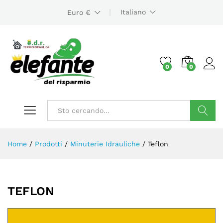
Italiano
Euro €
0
0
Cerca
Home
/
Prodotti
/
Minuterie Idrauliche
/
Teflon
zzo
zzo
x
TEFLON