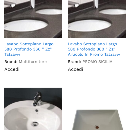
Lavabo Sottopiano Largo
Lavabo Sottopiano Largo
580 Profondo 360 ” Zz”
580 Profondo 360 ” Zz”
Tatzavw
Articolo In Promo Tatzavw
Brand:
Multifornitore
Brand:
PROMO SICILIA
Accedi
Accedi