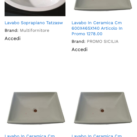
Lavabo Soprapiano Tatzasw
Lavabo In Ceramica Cm
600X465X140 Articolo In
Brand:
Multifornitore
Promo 1278.00
Accedi
Brand:
PROMO SICILIA
Accedi
Lavabo In Ceramica Cm
Lavabo In Ceramica Cm