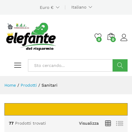
Italiano
Euro €
0
0
Cerca
Home
/
Prodotti
/
Sanitari
zzo
zzo
x
77
Prodotti trovati
Visualizza