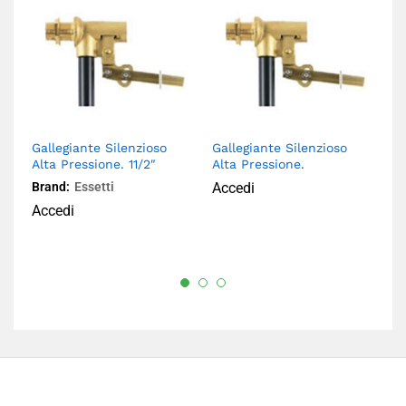
Gallegiante Silenzioso
Gallegiante Silenzioso
Ga
Alta Pressione. 11/2″
Alta Pressione.
Al
Brand:
Essetti
Accedi
Br
Accedi
A