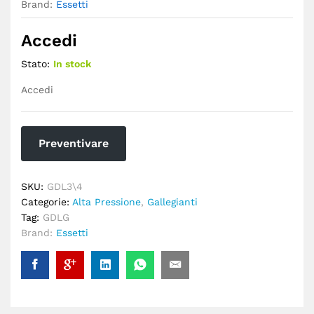
Brand:
Essetti
Accedi
Stato:
In stock
Accedi
Preventivare
SKU:
GDL3\4
Categorie:
Alta Pressione
,
Gallegianti
Tag:
GDLG
Brand:
Essetti