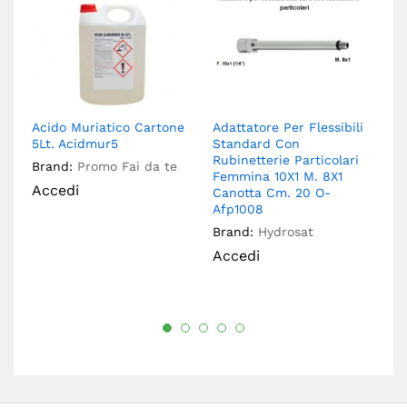
Acido Muriatico Cartone
Adattatore Per Flessibili
Ac
5Lt. Acidmur5
Standard Con
Op
Rubinetterie Particolari
8
Brand:
Promo Fai da te
Femmina 10X1 M. 8X1
Br
Accedi
Canotta Cm. 20 O-
A
Afp1008
Brand:
Hydrosat
Accedi