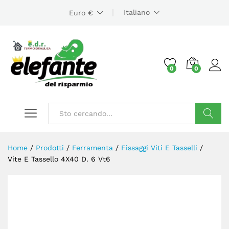
Italiano
Euro €
0
0
Cerca
Home
/
Prodotti
/
Ferramenta
/
Fissaggi Viti E Tasselli
/
Vite E Tassello 4X40 D. 6 Vt6