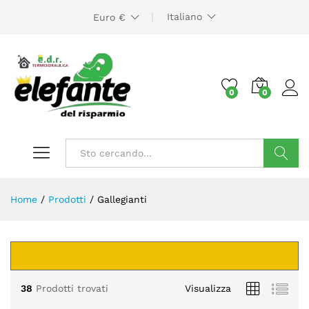
Italiano
Euro €
0
0
Cerca
Home
/
Prodotti
/
Gallegianti
zzo
zzo
x
38
Prodotti trovati
Visualizza