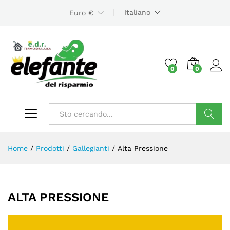
Italiano
Euro €
0
0
Cerca
Home
/
Prodotti
/
Gallegianti
/
Alta Pressione
zzo
zzo
x
ALTA PRESSIONE