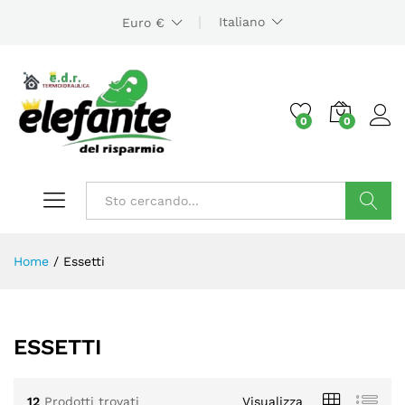
Italiano
Euro €
0
0
Cerca
Home
/
Essetti
zzo
zzo
x
ESSETTI
12
Prodotti trovati
Visualizza